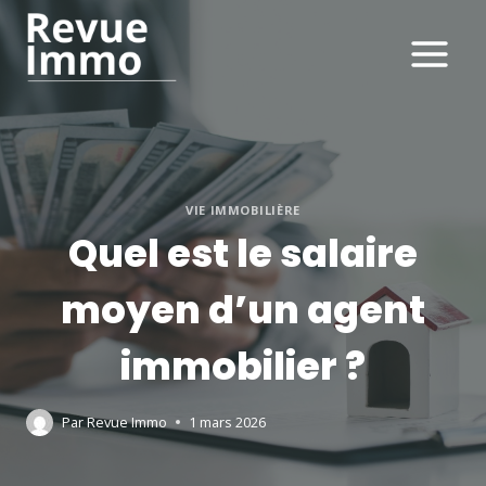
Aller
au
contenu
VIE IMMOBILIÈRE
Quel est le salaire
moyen d’un agent
immobilier ?
Par
Revue Immo
1 mars 2026