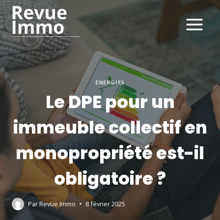
Aller
au
contenu
ÉNERGIES
Le DPE pour un
immeuble collectif en
monopropriété est-il
obligatoire ?
Par
Revue Immo
8 février 2025